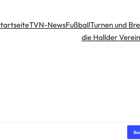
tartseite
TVN-News
Fußball
Turnen und Bre
die Hall
der Verei
Su