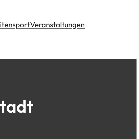
itensport
Veranstaltungen
n
tadt