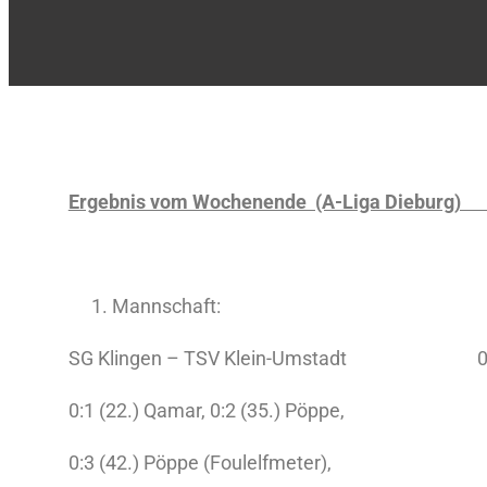
Ergebnis vom Wochenende (A-Li
Mannschaft:
SG Klingen – TSV Klein-Umstadt 0:5
0:1 (22.) Qamar, 0:2 (35.) Pöppe,
0:3 (42.) Pöppe (Foulelfmeter),