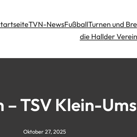
tartseite
TVN-News
Fußball
Turnen und Bre
die Hall
der Verei
n – TSV Klein-Ums
Oktober 27, 2025