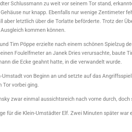
ädter Schlussmann zu weit vor seinem Tor stand, erkannt
er Gehäuse nur knapp. Ebenfalls nur wenige Zentimeter fe
aber letztlich über die Torlatte beförderte. Trotz der Üb
um Ausgleich kommen können.
und Tim Pöppe erzielte nach einem schönen Spielzug des 
e einen Foulelfmeter an Janek Dries verursachte, baute T
mann die Ecke geahnt hatte, in die verwandelt wurde.
mstadt von Beginn an und setzte auf das Angriffsspiel. 
Tor vorbei ging.
insky zwar einmal aussichtsreich nach vorne durch, doch
lge für die Klein-Umstädter Elf. Zwei Minuten später war 