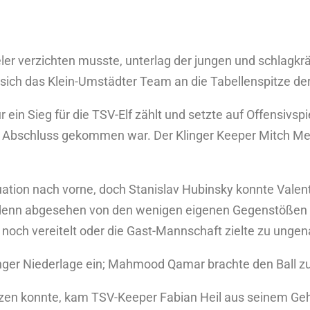
eler verzichten musste, unterlag der jungen und schlagkr
 sich das Klein-Umstädter Team an die Tabellenspitze der
ein Sieg für die TSV-Elf zählt und setzte auf Offensivspie
um Abschluss gekommen war. Der Klinger Keeper Mitch Mei
ituation nach vorne, doch Stanislav Hubinsky konnte Valen
, denn abgesehen von den wenigen eigenen Gegenstößen
noch vereitelt oder die Gast-Mannschaft zielte zu ungen
linger Niederlage ein; Mahmood Qamar brachte den Ball zu
etzen konnte, kam TSV-Keeper Fabian Heil aus seinem Ge