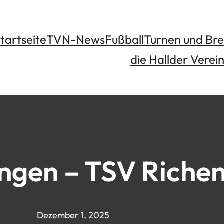
tartseite
TVN-News
Fußball
Turnen und Bre
die Hall
der Verei
ngen – TSV Riche
Dezember 1, 2025