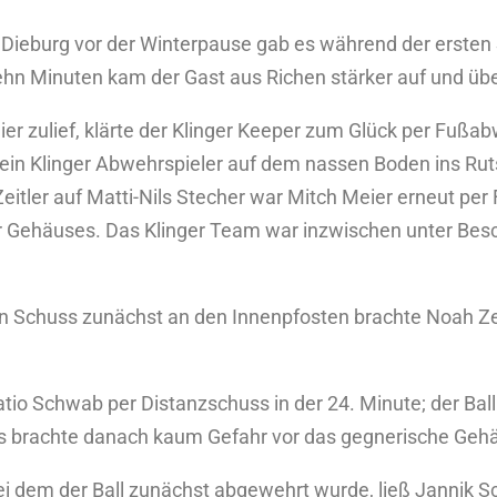
 Dieburg vor der Winterpause gab es während der ersten 
 zehn Minuten kam der Gast aus Richen stärker auf und
ier zulief, klärte der Klinger Keeper zum Glück per Fußab
s ein Klinger Abwehrspieler auf dem nassen Boden ins R
tler auf Matti-Nils Stecher war Mitch Meier erneut per F
er Gehäuses. Das Klinger Team war inzwischen unter Besc
nen Schuss zunächst an den Innenpfosten brachte Noah Zeit
tio Schwab per Distanzschuss in der 24. Minute; der Ball
as brachte danach kaum Gefahr vor das gegnerische Geh
ei dem der Ball zunächst abgewehrt wurde, ließ Jannik 