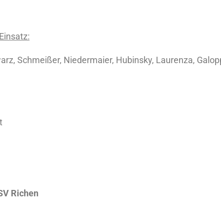
Einsatz:
warz, Schmeißer, Niedermaier, Hubinsky, Laurenza, Galopp
t
TSV Richen