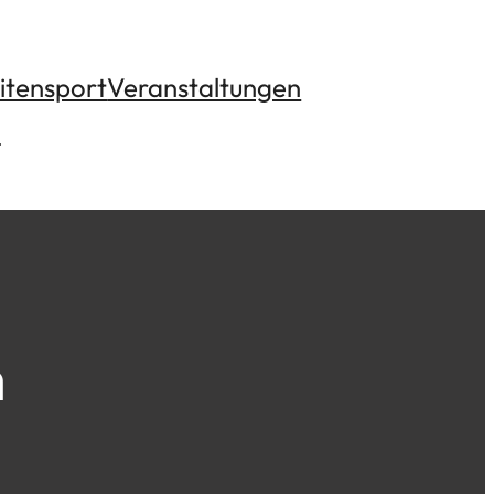
itensport
Veranstaltungen
n
n